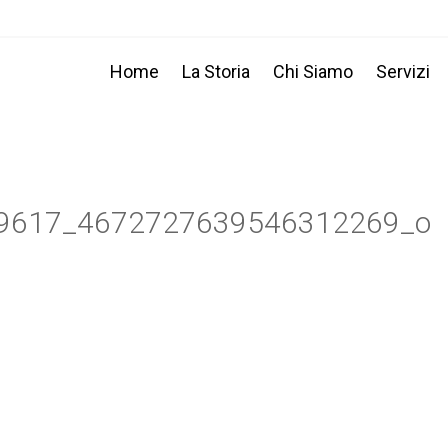
Home
La Storia
Chi Siamo
Servizi
9617_4672727639546312269_o