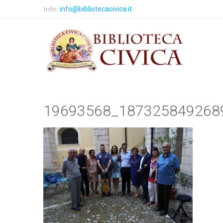
Info:
info@bibliotecacivica.it
19693568_187325849268