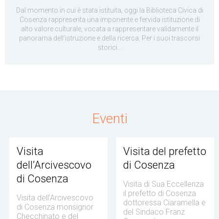
Dal momento in cui è stata istituita, oggi la Biblioteca Civica di
Cosenza rappresenta una imponente e fervida istituzione di
alto valore culturale, vocata a rappresentare validamente il
panorama dell’istruzione e della ricerca. Per i suoi trascorsi
storici...
Eventi
Visita
Visita del prefetto
dell’Arcivescovo
di Cosenza
di Cosenza
Visita di Sua Eccellenza
il prefetto di Cosenza
Visita dell’Arcivescovo
dottoressa Ciaramella e
di Cosenza monsignor
del Sindaco Franz
Checchinato e del