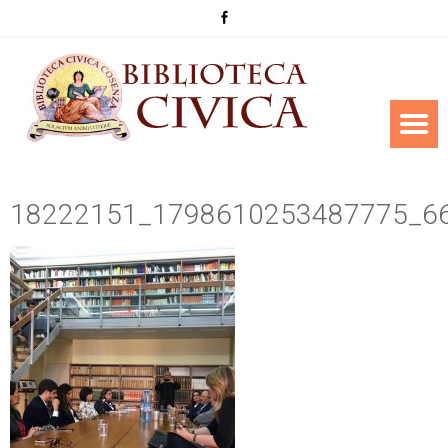
18222151_1798610253487775_6