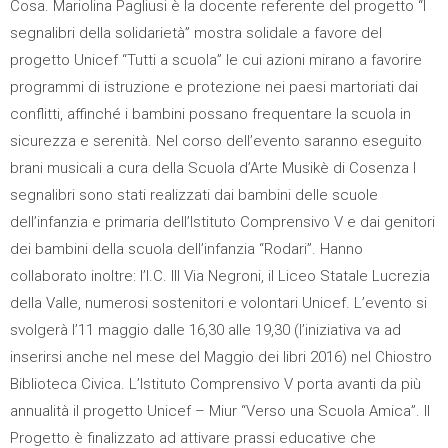
Cosa. Mariolina Pagliusi è la docente referente del progetto “I
segnalibri della solidarietà” mostra solidale a favore del
progetto Unicef “Tutti a scuola” le cui azioni mirano a favorire
programmi di istruzione e protezione nei paesi martoriati dai
conflitti, affinché i bambini possano frequentare la scuola in
sicurezza e serenità. Nel corso dell’evento saranno eseguito
brani musicali a cura della Scuola d’Arte Musikè di Cosenza I
segnalibri sono stati realizzati dai bambini delle scuole
dell’infanzia e primaria dell’Istituto Comprensivo V e dai genitori
dei bambini della scuola dell’infanzia “Rodari”. Hanno
collaborato inoltre: l’I.C. III Via Negroni, il Liceo Statale Lucrezia
della Valle, numerosi sostenitori e volontari Unicef. L’evento si
svolgerà l’11 maggio dalle 16,30 alle 19,30 (l’iniziativa va ad
inserirsi anche nel mese del Maggio dei libri 2016) nel Chiostro
Biblioteca Civica. L’Istituto Comprensivo V porta avanti da più
annualità il progetto Unicef – Miur “Verso una Scuola Amica”. Il
Progetto è finalizzato ad attivare prassi educative che