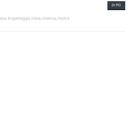
DI PIÙ
teca
,
brigantaggio
,
civica
,
cosenza
,
mostra