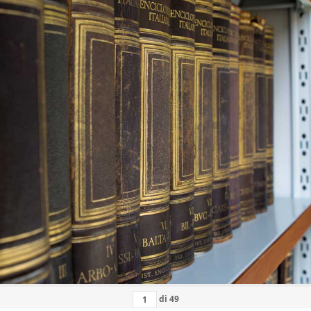
di
49