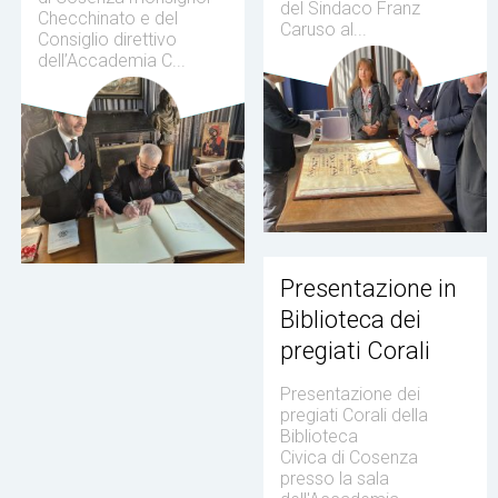
del Sindaco Franz
Checchinato e del
Caruso al...
Consiglio direttivo
dell’Accademia C...
Presentazione in
Biblioteca dei
pregiati Corali
Presentazione dei
pregiati Corali della
Biblioteca
Civica di Cosenza
presso la sala