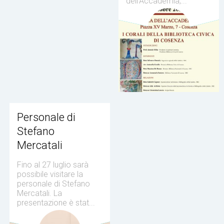
dell'Accademia,...
Personale di
Stefano
Mercatali
Fino al 27 luglio sarà
possibile visitare la
personale di Stefano
Mercatali. La
presentazione è stat...