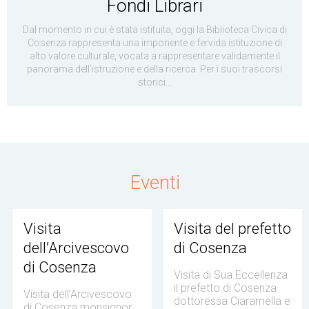
Fondi Librari
Dal momento in cui è stata istituita, oggi la Biblioteca Civica di
Cosenza rappresenta una imponente e fervida istituzione di
alto valore culturale, vocata a rappresentare validamente il
panorama dell’istruzione e della ricerca. Per i suoi trascorsi
storici...
Eventi
Visita
Visita del prefetto
dell’Arcivescovo
di Cosenza
di Cosenza
Visita di Sua Eccellenza
il prefetto di Cosenza
Visita dell’Arcivescovo
dottoressa Ciaramella e
di Cosenza monsignor